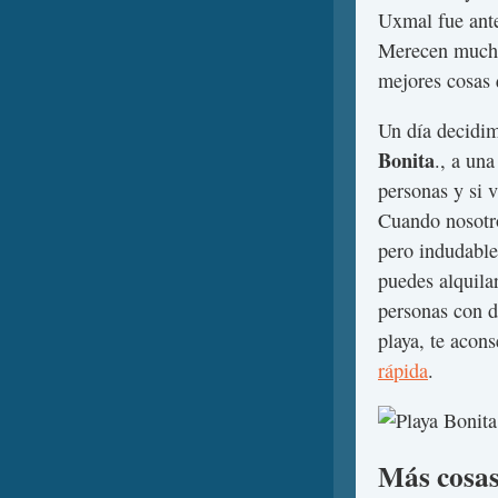
Uxmal fue ant
Merecen mucho
mejores cosas
Un día decidim
Bonita
., a un
personas y si 
Cuando nosotro
pero indudabl
puedes alquila
personas con d
playa, te acon
rápida
.
Más cosas