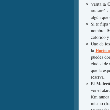
C
Visita la
artesanías
algún que 
Si te flipa
Me
nombre:
colorido y
Uno de los
Hacien
la
puedes dor
ciudad de 
que la exp
reserva.
Malec
El
ver el ata
Km nunca t
mismo (fre