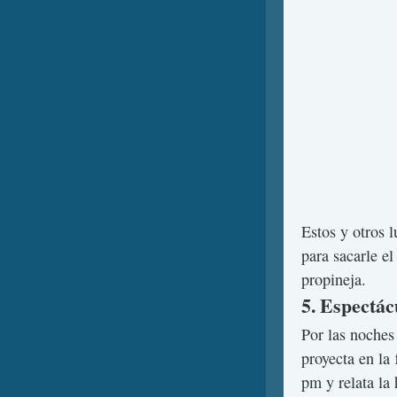
Estos y otros l
para sacarle e
propineja.
5. Espectác
Por las noches
proyecta en la
pm y relata la