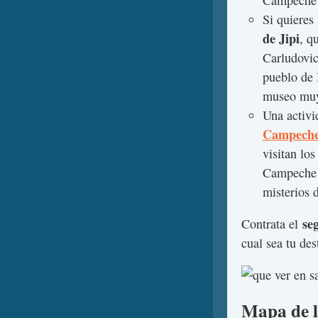
Campeche (
Si quieres
de Jipi
, q
Carludovic
pueblo de
museo muy 
Una activi
Campech
visitan lo
Campeche y
misterios 
se
Contrata el
cual sea tu des
Mapa de l