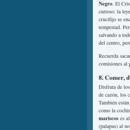
Negro
. El Cri
curioso: la le
crucifijo se e
tempestad. Per
salvando a todo
del centro, per
Recuerda saca
comisiones al 
8. Comer, 
Disfruta de lo
de cazón, los c
También están 
como la cochin
mariscos
es al
(palapas) al n