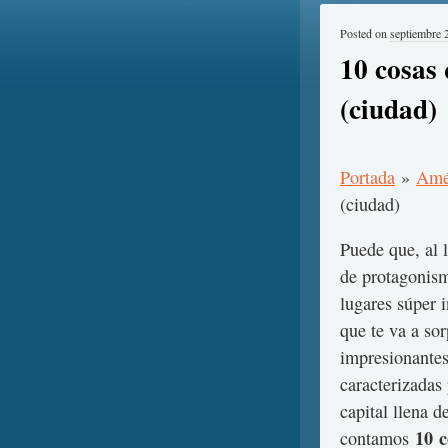
Posted on
septiembre 
10 cosas
(ciudad)
Portada
»
Amé
(ciudad)
Puede que, al
de protagonism
lugares súper 
que te va a so
impresionante
caracterizadas
capital llena 
10 c
contamos