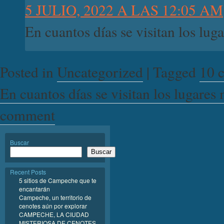
5 JULIO, 2022 A LAS 12:05 AM
En cuantos días se visitan los l
Posted in
Uncategorized
|
Tagged
10 
En cuantos días se visitan los lugar
comment
Buscar
Buscar
Recent Posts
5 sitios de Campeche que te
encantarán
Campeche, un territorio de
cenotes aún por explorar
CAMPECHE, LA CIUDAD
MISTERIOSA DE CENOTES