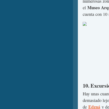
numerosas zon
Museo Arq
el
cuenta con 10 
10. Excurs
Hay unas cuan
demasiado lej
Edzná
de
y d