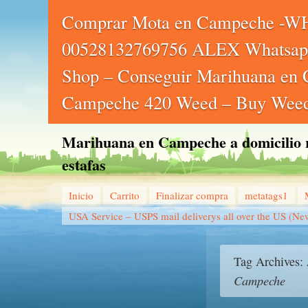
Comprar Mota en Campeche -
00528132769756 ALEX Whatsap
Shop – Conseguir Marihuana en
Campeche 420 Weed – Buy Weed
Marihuana en Campeche a domicilio ra
estafas
Inicio
Carrito
Finalizar compra
metatags1
USA Service – USPS mail deliverys all over the US (Ne
Tag Archives:
Campeche