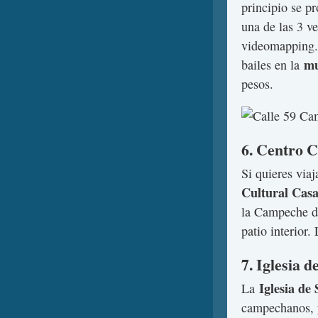
principio se p
una de las 3 v
videomapping. 
mu
bailes en la
pesos.
6. Centro C
Si quieres viaj
Cultural Casa
la Campeche de
patio interior.
7. Iglesia 
Iglesia d
La
campechanos, y