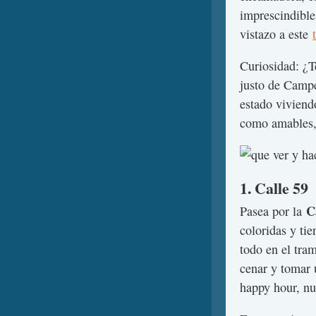
imprescindibl
vistazo a este
Curiosidad: ¿T
justo de Campe
estado viviend
como amables,
1. Calle 59
C
Pasea por la
coloridas y ti
todo en el tram
cenar y tomar 
happy hour, nu