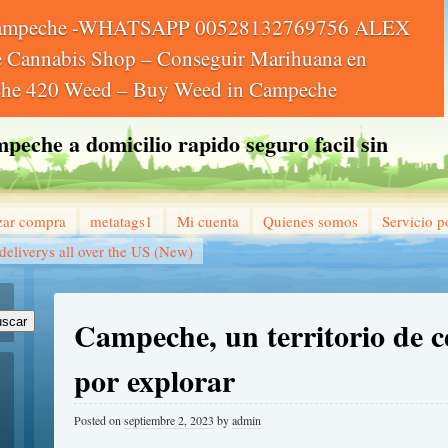
Campeche -WHATSAPP 00528132769756 ALEX
Cannabis Shop – Conseguir Marihuana en
he 420 Weed – Buy Weed in Campeche
eche a domicilio rapido seguro facil sin
izar compra
metatags1
Mi cuenta
Quienes somos
Servicio p
eliverys all over the US (New)
Campeche, un territorio de c
scar
por explorar
Posted on
septiembre 2, 2023
by
admin