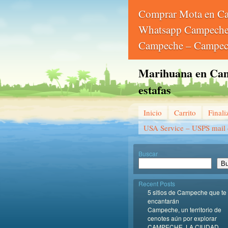
Comprar Mota en 
Whatsapp Campeche 
Campeche – Campec
Marihuana en Camp
estafas
Inicio
Carrito
Final
USA Service – USPS mail d
Buscar
Bu
Recent Posts
5 sitios de Campeche que te
encantarán
Campeche, un territorio de
cenotes aún por explorar
CAMPECHE, LA CIUDAD