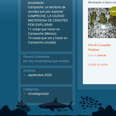
Mostrando el único re
encantarán
Campeche, un territorio de
cenotes aún por explorar
¡Ofer
CAMPECHE, LA CIUDAD
MISTERIOSA DE CENOTES
POR EXPLORAR
11 cosas que hacer en
Campeche (México)
10 cosas que ver y hacer en
Campeche (ciudad)
1Oz de Cannabis
Outdoor
$
600.00
$
599.00
Recent Comments
No hay comentarios que mostrar.
Añadir al carrito
Archives
septiembre 2023
Categories
Uncategorized