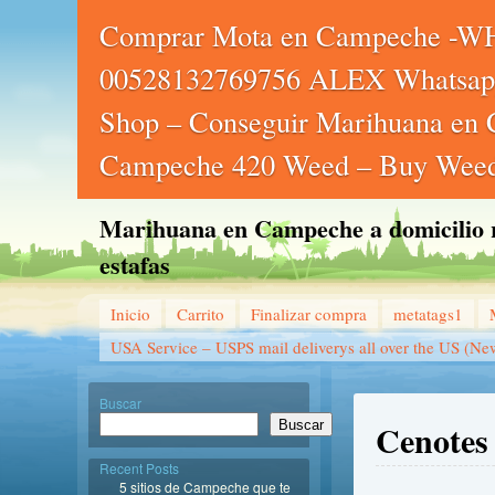
Comprar Mota en Campeche -
00528132769756 ALEX Whatsap
Shop – Conseguir Marihuana en
Campeche 420 Weed – Buy Weed
Marihuana en Campeche a domicilio ra
estafas
Inicio
Carrito
Finalizar compra
metatags1
USA Service – USPS mail deliverys all over the US (Ne
Buscar
Cenotes
Buscar
Recent Posts
5 sitios de Campeche que te